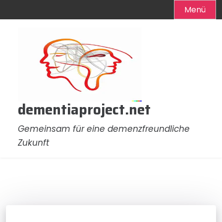
Menü
Zum
Inhalt
springen
dementiaproject.net
Gemeinsam für eine demenzfreundliche
Zukunft