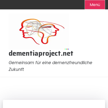
Menü
Zum
Inhalt
springen
dementiaproject.net
Gemeinsam für eine demenzfreundliche
Zukunft