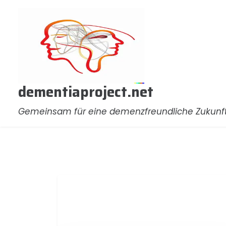
Zum
Inhalt
springen
dementiaproject.net
Gemeinsam für eine demenzfreundliche Zukunf