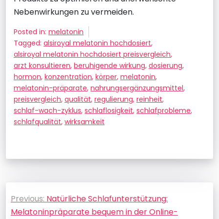
Nebenwirkungen zu vermeiden.
Posted in:
melatonin
Tagged:
alsiroyal melatonin hochdosiert
,
alsiroyal melatonin hochdosiert preisvergleich
,
arzt konsultieren
,
beruhigende wirkung
,
dosierung
,
hormon
,
konzentration
,
körper
,
melatonin
,
melatonin-präparate
,
nahrungsergänzungsmittel
,
preisvergleich
,
qualität
,
regulierung
,
reinheit
,
schlaf-wach-zyklus
,
schlaflosigkeit
,
schlafprobleme
,
schlafqualität
,
wirksamkeit
Beitragsnavigation
Previous:
Natürliche Schlafunterstützung:
Melatoninpräparate bequem in der Online-