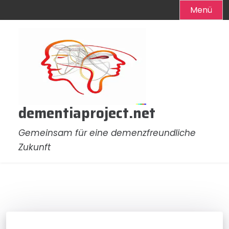
Menü
Zum
Inhalt
springen
dementiaproject.net
Gemeinsam für eine demenzfreundliche
Zukunft