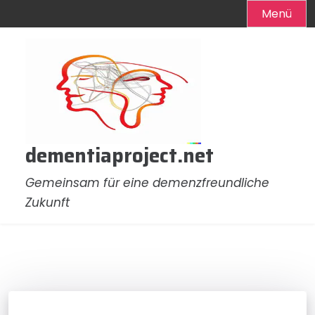
Menü
Zum
Inhalt
springen
dementiaproject.net
Gemeinsam für eine demenzfreundliche
Zukunft