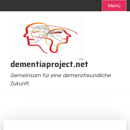
Menü
Zum
Inhalt
springen
dementiaproject.net
Gemeinsam für eine demenzfreundliche
Zukunft