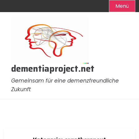
Menü
Zum
Inhalt
springen
dementiaproject.net
Gemeinsam für eine demenzfreundliche
Zukunft