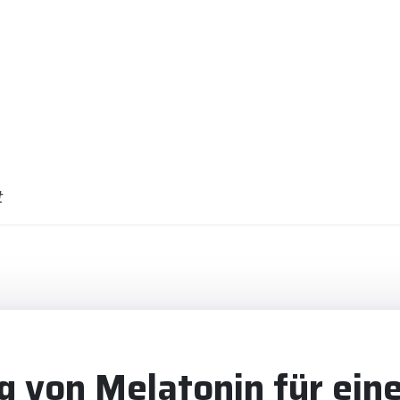
t
g von Melatonin für ein