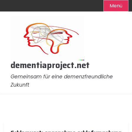
Menü
Zum
Inhalt
springen
dementiaproject.net
Gemeinsam für eine demenzfreundliche
Zukunft