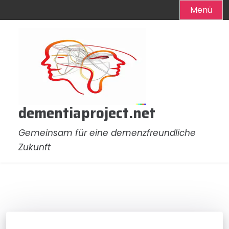
Menü
Zum
Inhalt
springen
dementiaproject.net
Gemeinsam für eine demenzfreundliche
Zukunft