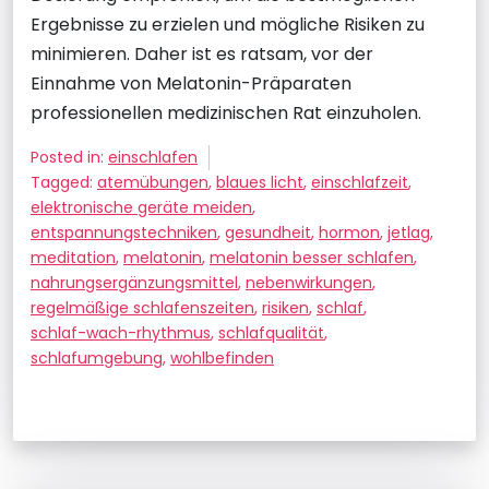
Ergebnisse zu erzielen und mögliche Risiken zu
minimieren. Daher ist es ratsam, vor der
Einnahme von Melatonin-Präparaten
professionellen medizinischen Rat einzuholen.
Posted in:
einschlafen
Tagged:
atemübungen
,
blaues licht
,
einschlafzeit
,
elektronische geräte meiden
,
entspannungstechniken
,
gesundheit
,
hormon
,
jetlag
,
meditation
,
melatonin
,
melatonin besser schlafen
,
nahrungsergänzungsmittel
,
nebenwirkungen
,
regelmäßige schlafenszeiten
,
risiken
,
schlaf
,
schlaf-wach-rhythmus
,
schlafqualität
,
schlafumgebung
,
wohlbefinden