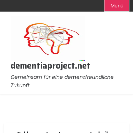
Menü
Zum
Inhalt
springen
dementiaproject.net
Gemeinsam für eine demenzfreundliche
Zukunft