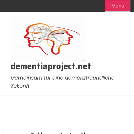
Menü
Zum
Inhalt
springen
dementiaproject.net
Gemeinsam für eine demenzfreundliche
Zukunft