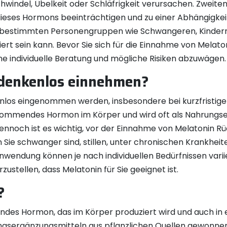
indel, Übelkeit oder Schläfrigkeit verursachen. Zweiten
ieses Hormons beeinträchtigen und zu einer Abhängigkeit
ei bestimmten Personengruppen wie Schwangeren, Kinde
rt sein kann. Bevor Sie sich für die Einnahme von Melato
e individuelle Beratung und mögliche Risiken abzuwägen.
denkenlos einnehmen?
enlos eingenommen werden, insbesondere bei kurzfristi
vorkommendes Hormon im Körper und wird oft als Nahrung
nnoch ist es wichtig, vor der Einnahme von Melatonin R
 Sie schwanger sind, stillen, unter chronischen Krankhe
nwendung können je nach individuellen Bedürfnissen variie
zustellen, dass Melatonin für Sie geeignet ist.
?
ndes Hormon, das im Körper produziert wird und auch in ei
ungsergänzungsmitteln aus pflanzlichen Quellen gewonnen,