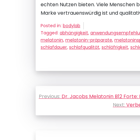
echten Nutzen bieten. Viele Menschen b
Marke vertrauenswürdig ist und qualita
Posted in:
bodylab
Tagged:
abhängigkeit
,
anwendungsempfehl
melatonin
,
melatonin-präparate
,
melatonins
schlafdauer
,
schlafqualität
,
schläfrigkeit
,
schl
Beitragsnavigation
Previous:
Dr. Jacobs Melatonin B12 Forte:
Next:
Verbe