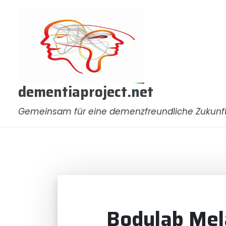
Zum
Inhalt
springen
dementiaproject.net
Gemeinsam für eine demenzfreundliche Zukunf
Bodylab Mela