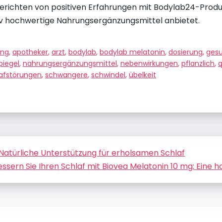
erichten von positiven Erfahrungen mit Bodylab24-Produk
tiv hochwertige Nahrungsergänzungsmittel anbietet.
ung
,
apotheker
,
arzt
,
bodylab
,
bodylab melatonin
,
dosierung
,
ges
piegel
,
nahrungsergänzungsmittel
,
nebenwirkungen
,
pflanzlich
,
q
afstörungen
,
schwangere
,
schwindel
,
übelkeit
 Natürliche Unterstützung für erholsamen Schlaf
ssern Sie Ihren Schlaf mit Biovea Melatonin 10 mg: Eine