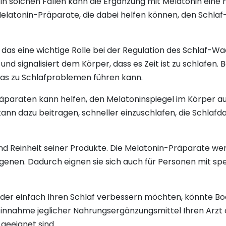
In solchen Fällen kann die Ergänzung mit Melatonin eine 
elatonin-Präparate, die dabei helfen können, den Schl
das eine wichtige Rolle bei der Regulation des Schlaf-Wa
nd signalisiert dem Körper, dass es Zeit ist zu schlafen.
was zu Schlafproblemen führen kann.
paraten kann helfen, den Melatoninspiegel im Körper au
nn dazu beitragen, schneller einzuschlafen, die Schlafda
d Reinheit seiner Produkte. Die Melatonin-Präparate werde
rgenen. Dadurch eignen sie sich auch für Personen mit sp
der einfach Ihren Schlaf verbessern möchten, könnte Bod
r Einnahme jeglicher Nahrungsergänzungsmittel Ihren Arzt
 geeignet sind.