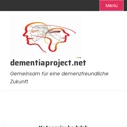
Menü
Zum
Inhalt
springen
dementiaproject.net
Gemeinsam für eine demenzfreundliche
Zukunft