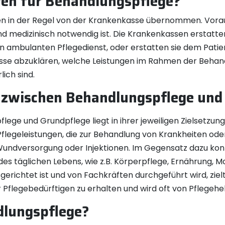
en für Behandlungspflege?
n in der Regel von der Krankenkasse übernommen. Vorauss
d medizinisch notwendig ist. Die Krankenkassen erstatte
nen ambulanten Pflegedienst, oder erstatten sie dem Pat
enkasse abzuklären, welche Leistungen im Rahmen der Be
ich sind.
d zwischen Behandlungspflege und
ege und Grundpflege liegt in ihrer jeweiligen Zielsetzun
geleistungen, die zur Behandlung von Krankheiten oder V
ndversorgung oder Injektionen. Im Gegensatz dazu konze
 des täglichen Lebens, wie z.B. Körperpflege, Ernährung, 
erichtet ist und von Fachkräften durchgeführt wird, ziel
er Pflegebedürftigen zu erhalten und wird oft von Pfleg
dlungspflege?