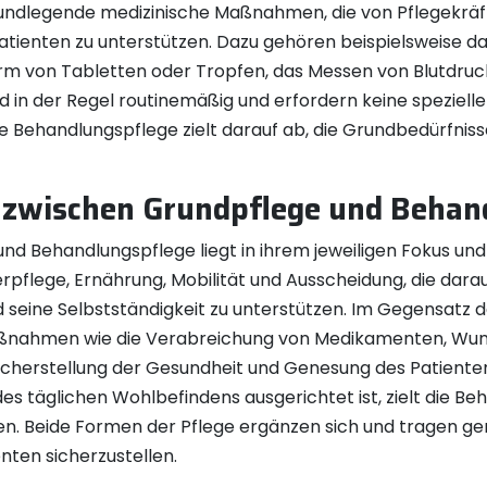
undlegende medizinische Maßnahmen, die von Pflegekräf
tienten zu unterstützen. Dazu gehören beispielsweise d
 von Tabletten oder Tropfen, das Messen von Blutdruck 
 in der Regel routinemäßig und erfordern keine speziell
e Behandlungspflege zielt darauf ab, die Grundbedürfnisse
d zwischen Grundpflege und Behan
d Behandlungspflege liegt in ihrem jeweiligen Fokus und 
flege, Ernährung, Mobilität und Ausscheidung, die darau
d seine Selbstständigkeit zu unterstützen. Im Gegensatz d
ßnahmen wie die Verabreichung von Medikamenten, Wund
Sicherstellung der Gesundheit und Genesung des Patient
es täglichen Wohlbefindens ausgerichtet ist, zielt die Be
en. Beide Formen der Pflege ergänzen sich und tragen ge
ten sicherzustellen.