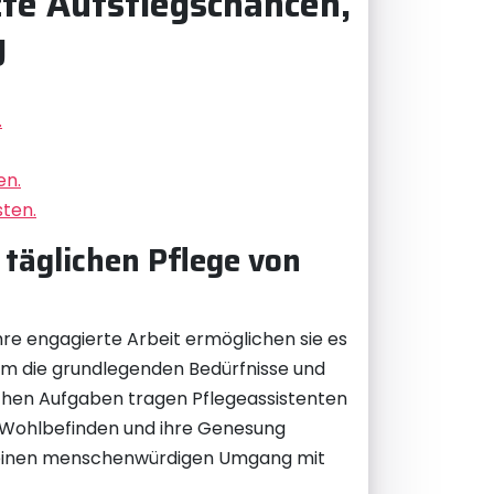
te Aufstiegschancen,
g
.
en.
sten.
 täglichen Pflege von
hre engagierte Arbeit ermöglichen sie es
 um die grundlegenden Bedürfnisse und
lichen Aufgaben tragen Pflegeassistenten
r Wohlbefinden und ihre Genesung
und einen menschenwürdigen Umgang mit