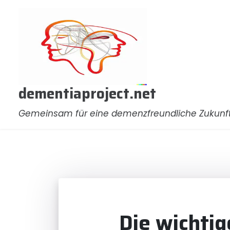
Zum
Inhalt
springen
dementiaproject.net
Gemeinsam für eine demenzfreundliche Zukunf
Die wichtig