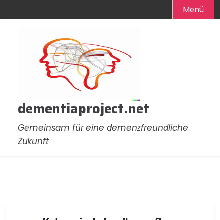
Menü
Zum
Inhalt
springen
dementiaproject.net
Gemeinsam für eine demenzfreundliche
Zukunft