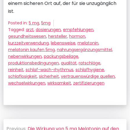
einem sicheren Ort auf, der für sie unzugänglich
ist.
Posted in:
5 mg
,
5mg
Tagged:
arzt
,
dosierungen
,
empfehlungen
,
gesundheitswesen
,
hersteller
,
hormon
,
kurzzeitverwendung
,
lebensweise
,
melatonin
,
melatonin kaufen 5mg
,
nahrungsergänzungsmittel
,
nebenwirkungen
,
packungsbeilage
,
produktionsbedingungen
,
qualität
,
ratschläge
,
reinheit
,
schlaf-wach-rhythmus
,
schlafhygiene
,
schlaflosigkeit
,
sicherheit
,
vertrauenswürdige quellen
,
wechselwirkungen
,
wirksamkeit
,
zertifizierungen
Beitragsnavigation
Previous:
Die Wirkung von 5 mg Melatonin auf den