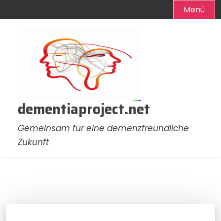
Menü
Zum
Inhalt
springen
dementiaproject.net
Gemeinsam für eine demenzfreundliche
Zukunft