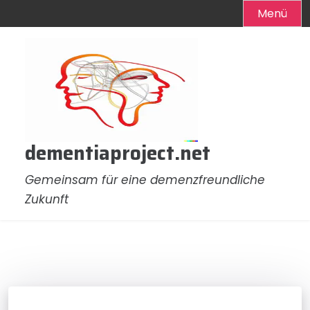
Menü
Zum
Inhalt
springen
dementiaproject.net
Gemeinsam für eine demenzfreundliche
Zukunft