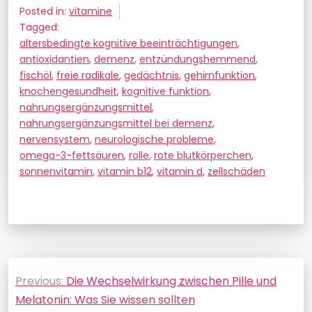
Posted in:
vitamine
Tagged:
altersbedingte kognitive beeinträchtigungen
,
antioxidantien
,
demenz
,
entzündungshemmend
,
fischöl
,
freie radikale
,
gedächtnis
,
gehirnfunktion
,
knochengesundheit
,
kognitive funktion
,
nahrungsergänzungsmittel
,
nahrungsergänzungsmittel bei demenz
,
nervensystem
,
neurologische probleme
,
omega-3-fettsäuren
,
rolle
,
rote blutkörperchen
,
sonnenvitamin
,
vitamin b12
,
vitamin d
,
zellschäden
Beitragsnavigation
Previous:
Die Wechselwirkung zwischen Pille und
Melatonin: Was Sie wissen sollten