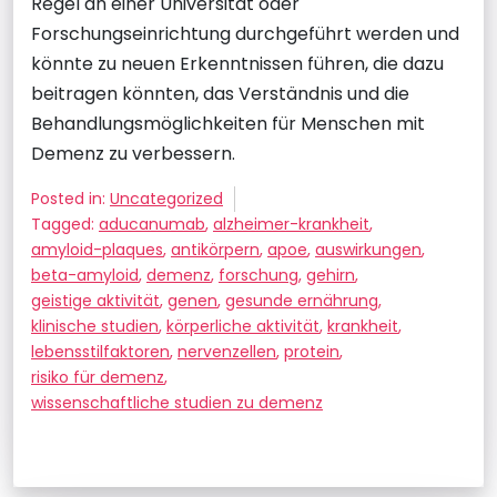
Regel an einer Universität oder
Forschungseinrichtung durchgeführt werden und
könnte zu neuen Erkenntnissen führen, die dazu
beitragen könnten, das Verständnis und die
Behandlungsmöglichkeiten für Menschen mit
Demenz zu verbessern.
Posted in:
Uncategorized
Tagged:
aducanumab
,
alzheimer-krankheit
,
amyloid-plaques
,
antikörpern
,
apoe
,
auswirkungen
,
beta-amyloid
,
demenz
,
forschung
,
gehirn
,
geistige aktivität
,
genen
,
gesunde ernährung
,
klinische studien
,
körperliche aktivität
,
krankheit
,
lebensstilfaktoren
,
nervenzellen
,
protein
,
risiko für demenz
,
wissenschaftliche studien zu demenz