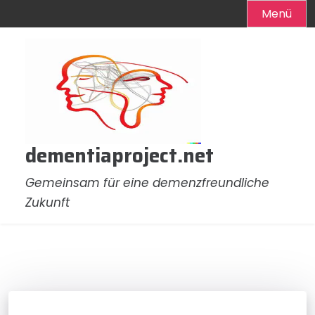
Menü
Zum
Inhalt
springen
dementiaproject.net
Gemeinsam für eine demenzfreundliche
Zukunft