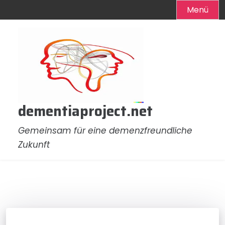
Menü
Zum
Inhalt
springen
dementiaproject.net
Gemeinsam für eine demenzfreundliche
Zukunft