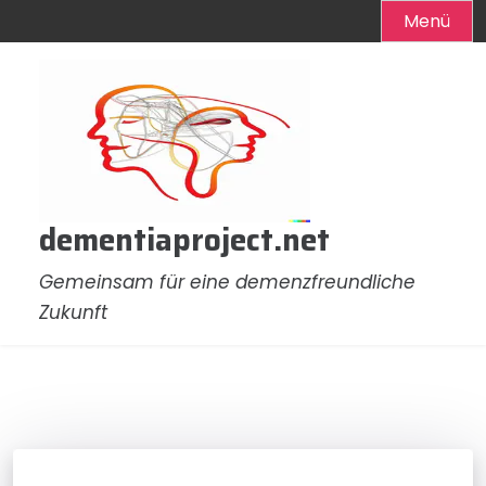
Menü
Zum
Inhalt
springen
dementiaproject.net
Gemeinsam für eine demenzfreundliche
Zukunft