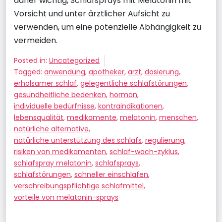
daher wichtig, Schlafsprays mit Melatonin mit
Vorsicht und unter ärztlicher Aufsicht zu
verwenden, um eine potenzielle Abhängigkeit zu
vermeiden.
Posted in:
Uncategorized
Tagged:
anwendung
,
apotheker
,
arzt
,
dosierung
,
erholsamer schlaf
,
gelegentliche schlafstörungen
,
gesundheitliche bedenken
,
hormon
,
individuelle bedürfnisse
,
kontraindikationen
,
lebensqualität
,
medikamente
,
melatonin
,
menschen
,
natürliche alternative
,
natürliche unterstützung des schlafs
,
regulierung
,
risiken von medikamenten
,
schlaf-wach-zyklus
,
schlafspray melatonin
,
schlafsprays
,
schlafstörungen
,
schneller einschlafen
,
verschreibungspflichtige schlafmittel
,
vorteile von melatonin-sprays