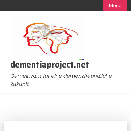
Menü
Zum
Inhalt
springen
dementiaproject.net
Gemeinsam für eine demenzfreundliche
Zukunft