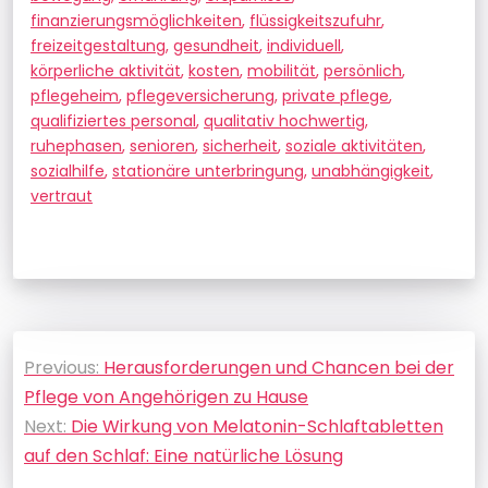
finanzierungsmöglichkeiten
,
flüssigkeitszufuhr
,
freizeitgestaltung
,
gesundheit
,
individuell
,
körperliche aktivität
,
kosten
,
mobilität
,
persönlich
,
pflegeheim
,
pflegeversicherung
,
private pflege
,
qualifiziertes personal
,
qualitativ hochwertig
,
ruhephasen
,
senioren
,
sicherheit
,
soziale aktivitäten
,
sozialhilfe
,
stationäre unterbringung
,
unabhängigkeit
,
vertraut
Beitragsnavigation
Previous:
Herausforderungen und Chancen bei der
Pflege von Angehörigen zu Hause
Next:
Die Wirkung von Melatonin-Schlaftabletten
auf den Schlaf: Eine natürliche Lösung