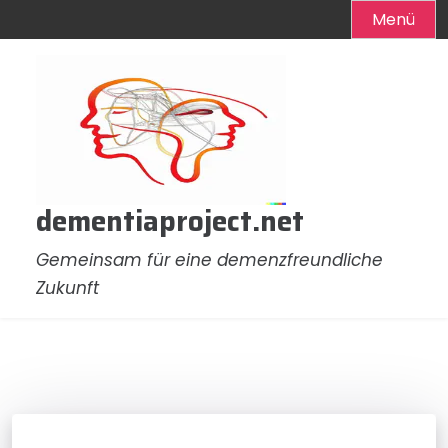
Menü
Zum
Inhalt
springen
dementiaproject.net
Gemeinsam für eine demenzfreundliche
Zukunft