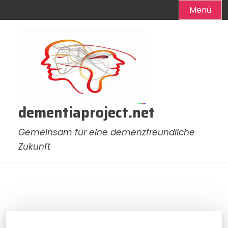
Menü
Zum
Inhalt
springen
dementiaproject.net
Gemeinsam für eine demenzfreundliche
Zukunft