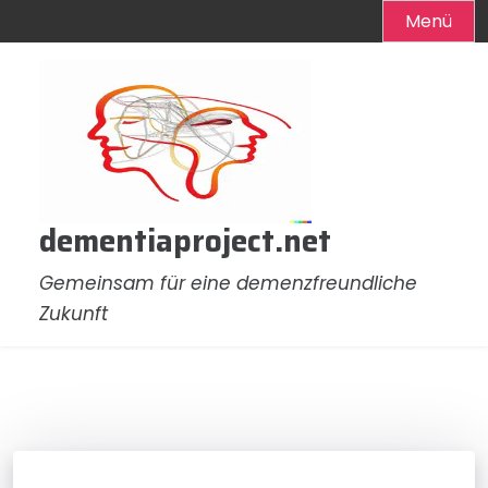
Menü
Zum
Inhalt
springen
dementiaproject.net
Gemeinsam für eine demenzfreundliche
Zukunft