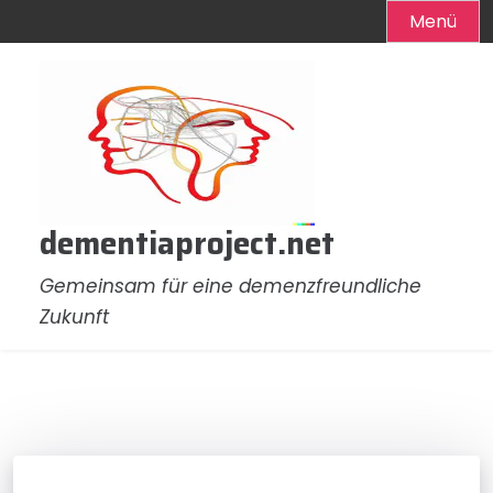
Menü
Zum
Inhalt
springen
dementiaproject.net
Gemeinsam für eine demenzfreundliche
Zukunft