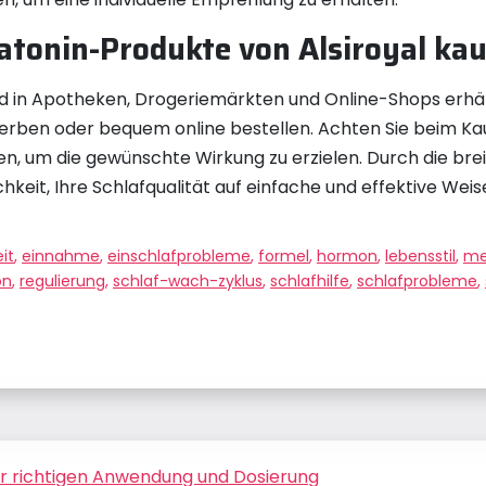
atonin-Produkte von Alsiroyal ka
nd in Apotheken, Drogeriemärkten und Online-Shops erhält
werben oder bequem online bestellen. Achten Sie beim Kauf
, um die gewünschte Wirkung zu erzielen. Durch die breit
keit, Ihre Schlafqualität auf einfache und effektive Weis
it
,
einnahme
,
einschlafprobleme
,
formel
,
hormon
,
lebensstil
,
me
on
,
regulierung
,
schlaf-wach-zyklus
,
schlafhilfe
,
schlafprobleme
,
ur richtigen Anwendung und Dosierung