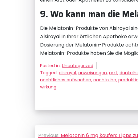
9. Wo kann man die Mel
Die Melatonin-Produkte von Alsiroyal si
Alsiroyal in Ihrer örtlichen Apotheke er
Dosierung der Melatonin-Produkte achten
Melatonin-Produkte haben Sie die Möglich
Posted in:
Uncategorized
Tagged:
alsiroyal
,
anweisungen
,
arzt
,
dunkelhe
nächtliches aufwachen
,
nachtruhe
,
produkti
wirkung
Beitragsnavigation
Previous:
Melatonin 6 mg kaufen: Tipps z