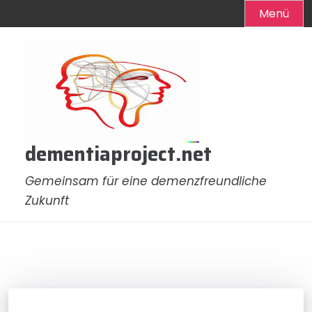
Menü
Zum
Inhalt
springen
dementiaproject.net
Gemeinsam für eine demenzfreundliche
Zukunft