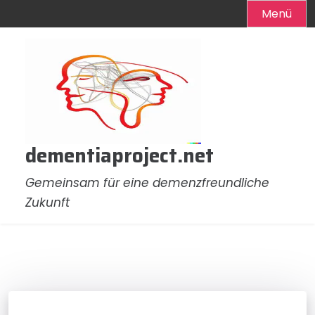
Menü
Zum
Inhalt
springen
dementiaproject.net
Gemeinsam für eine demenzfreundliche
Zukunft