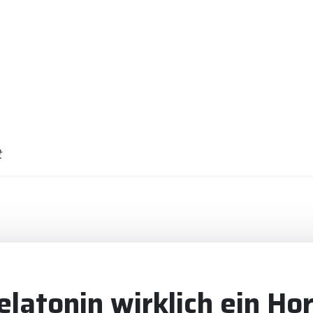
t
elatonin wirklich ein H