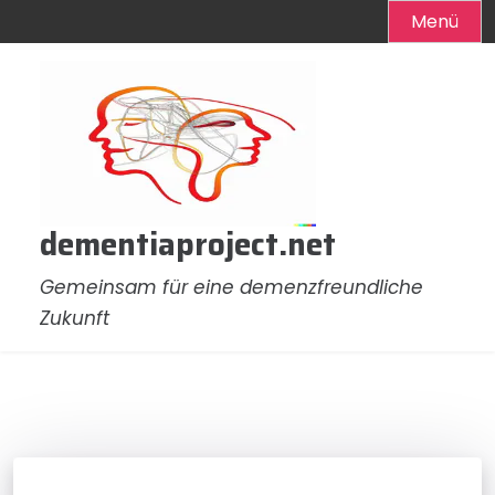
Menü
Zum
Inhalt
springen
dementiaproject.net
Gemeinsam für eine demenzfreundliche
Zukunft