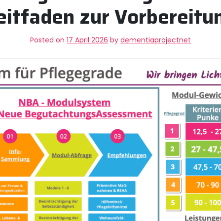
eitfaden zur Vorbereitu
Posted on
17 April 2026
by
dementiaprojectnet