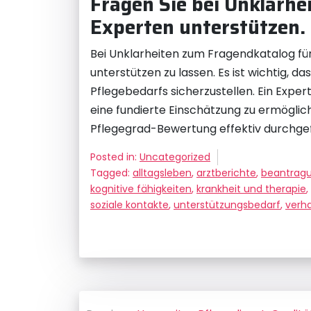
Fragen Sie bei Unklarhe
Experten unterstützen.
Bei Unklarheiten zum Fragendkatalog für
unterstützen zu lassen. Es ist wichtig,
Pflegebedarfs sicherzustellen. Ein Exper
eine fundierte Einschätzung zu ermögli
Pflegegrad-Bewertung effektiv durchge
Posted in:
Uncategorized
Tagged:
alltagsleben
,
arztberichte
,
beantrag
kognitive fähigkeiten
,
krankheit und therapie
,
soziale kontakte
,
unterstützungsbedarf
,
verh
Beitragsnavigation