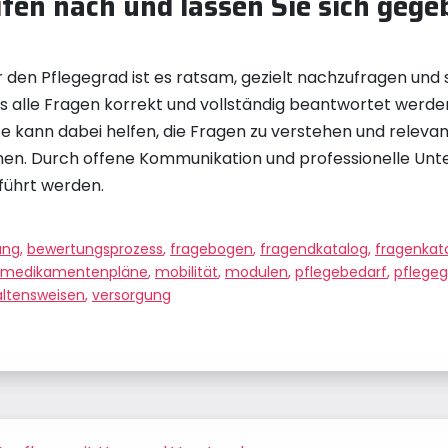
iten nach und lassen Sie sich geg
 den Pflegegrad ist es ratsam, gezielt nachzufragen und 
 dass alle Fragen korrekt und vollständig beantwortet wer
te kann dabei helfen, die Fragen zu verstehen und releva
chen. Durch offene Kommunikation und professionelle Unt
führt werden.
ung
,
bewertungsprozess
,
fragebogen
,
fragendkatalog
,
fragenkat
medikamentenpläne
,
mobilität
,
modulen
,
pflegebedarf
,
pflegeg
altensweisen
,
versorgung