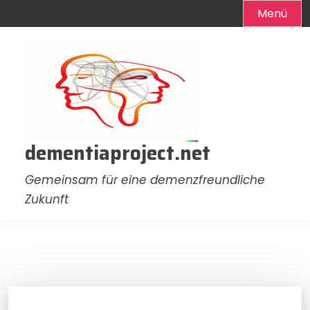
Menü
Zum
Inhalt
springen
dementiaproject.net
Gemeinsam für eine demenzfreundliche
Zukunft