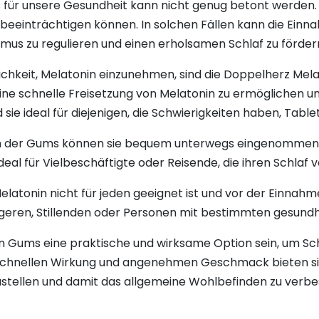
 für unsere Gesundheit kann nicht genug betont werden. 
t beeinträchtigen können. In solchen Fällen kann die Ein
us zu regulieren und einen erholsamen Schlaf zu förder
chkeit, Melatonin einzunehmen, sind die Doppelherz Mela
ine schnelle Freisetzung von Melatonin zu ermöglichen und
e ideal für diejenigen, die Schwierigkeiten haben, Tabl
m der Gums können sie bequem unterwegs eingenommen
 ideal für Vielbeschäftigte oder Reisende, die ihren Schla
 Melatonin nicht für jeden geeignet ist und vor der Einna
geren, Stillenden oder Personen mit bestimmten gesundh
 Gums eine praktische und wirksame Option sein, um Sc
r schnellen Wirkung und angenehmen Geschmack bieten sie
stellen und damit das allgemeine Wohlbefinden zu verbe