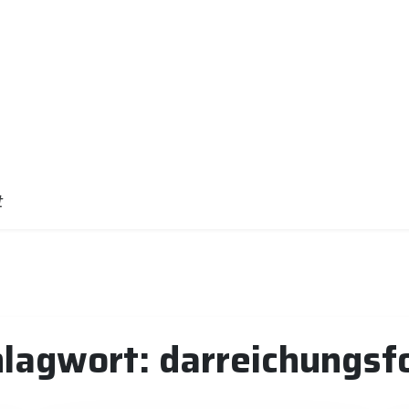
t
hlagwort:
darreichungsf