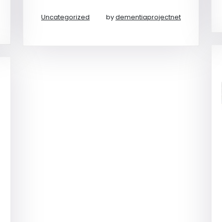
Uncategorized
by
dementiaprojectnet