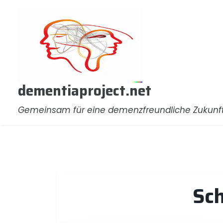
Zum
Inhalt
springen
dementiaproject.net
Gemeinsam für eine demenzfreundliche Zukunf
Sc