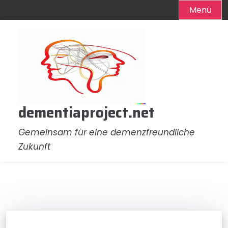
Menü
Zum
Inhalt
springen
dementiaproject.net
Gemeinsam für eine demenzfreundliche
Zukunft