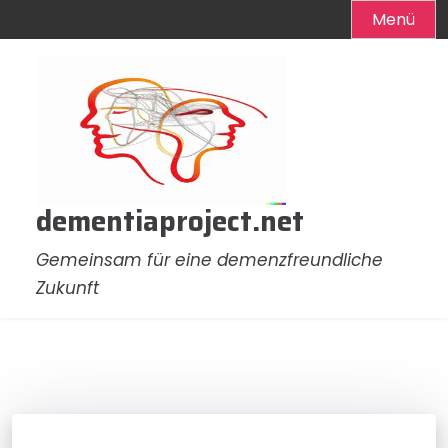
Menü
Zum
Inhalt
springen
dementiaproject.net
Gemeinsam für eine demenzfreundliche
Zukunft