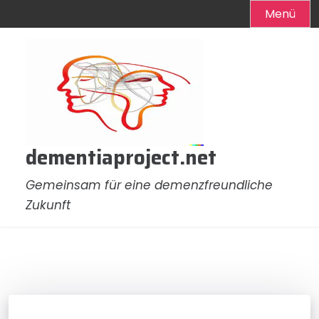
Menü
Zum
Inhalt
springen
dementiaproject.net
Gemeinsam für eine demenzfreundliche
Zukunft