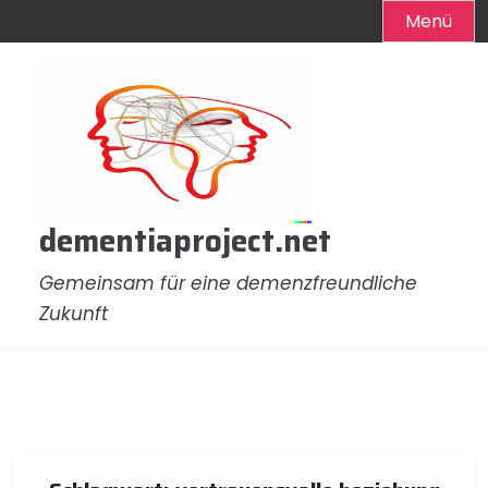
Menü
Zum
Inhalt
springen
dementiaproject.net
Gemeinsam für eine demenzfreundliche
Zukunft