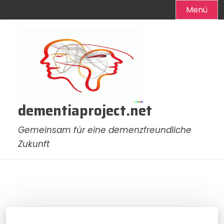
Menü
Zum
Inhalt
springen
dementiaproject.net
Gemeinsam für eine demenzfreundliche
Zukunft