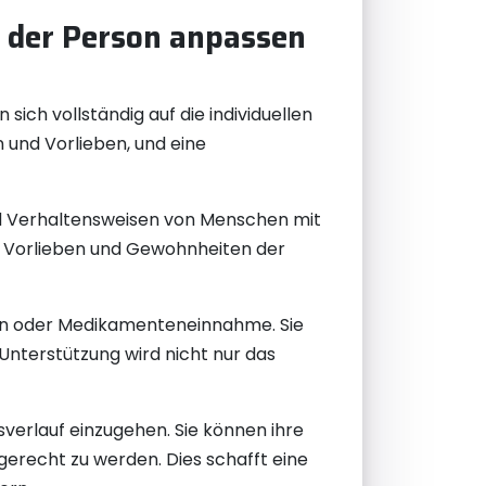
e der Person anpassen
ich vollständig auf die individuellen
 und Vorlieben, und eine
nd Verhaltensweisen von Menschen mit
, Vorlieben und Gewohnheiten der
iten oder Medikamenteneinnahme. Sie
 Unterstützung wird nicht nur das
verlauf einzugehen. Sie können ihre
erecht zu werden. Dies schafft eine