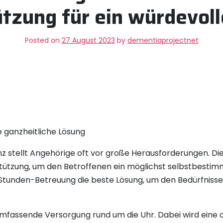
tzung für ein würdevol
Posted on
27 August 2023
by
dementiaprojectnet
 ganzheitliche Lösung
stellt Angehörige oft vor große Herausforderungen. Die
rstützung, um den Betroffenen ein möglichst selbstbesti
 24-Stunden-Betreuung die beste Lösung, um den Bedürfni
fassende Versorgung rund um die Uhr. Dabei wird eine qua