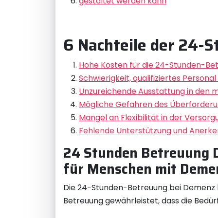
gestaltet werden kann
6 Nachteile der 24-
Hohe Kosten für die 24-Stunden-B
Schwierigkeit, qualifiziertes Personal 
Unzureichende Ausstattung in den m
Mögliche Gefahren des Überforderu
Mangel an Flexibilität in der Versor
Fehlende Unterstützung und Anerken
24 Stunden Betreuung D
für Menschen mit Deme
Die 24-Stunden-Betreuung bei Demenz bi
Betreuung gewährleistet, dass die Bedürf