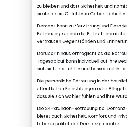
zu bleiben und dort Sicherheit und Kom
sie ihnen ein Gefühl von Geborgenheit ve
Demenz kann zu Verwirrung und Desorie
Betreuung können die Betroffenen in ihr
vertrauten Gegenständen und Erinnerung
Darüber hinaus ermöglicht es die Betre
Tagesablauf kann individuell auf ihre Bed
sich sicherer fühlen und besser mit ih
Die persönliche Betreuung in der häusli
öffentlichen Einrichtungen oder Pflegeh
dass sie sich wohler fühlen und ihre Wü
Die 24-Stunden-Betreuung bei Demenz er
bietet auch Sicherheit, Komfort und Priv
Lebensqualität der Demenzpatienten.