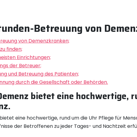
Stunden-Betreuung von Deme
etreuung von Demenzkranken;
zu finden;
eisten Einrichtungen;
ngs der Betreuer;
gung und Betreuung des Patienten;
nung durch die Gesellschaft oder Behörden.
emenz bietet eine hochwertige, r
nz.
etet eine hochwertige, rund um die Uhr Pflege für Men
nisse der Betroffenen zu jeder Tages- und Nachtzeit erfü