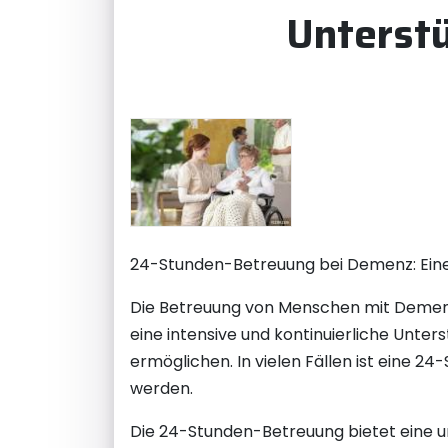
Unterstü
24-Stunden-Betreuung bei Demenz: Eine
Die Betreuung von Menschen mit Demenz 
eine intensive und kontinuierliche Unte
ermöglichen. In vielen Fällen ist eine
werden.
Die 24-Stunden-Betreuung bietet eine um