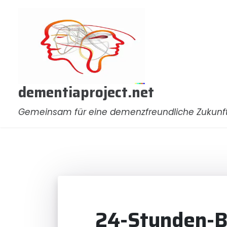
Zum
Inhalt
springen
dementiaproject.net
Gemeinsam für eine demenzfreundliche Zukunf
24-Stunden-B