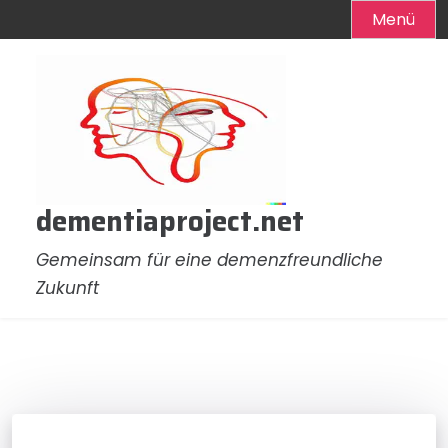
Menü
Zum
Inhalt
springen
dementiaproject.net
Gemeinsam für eine demenzfreundliche
Zukunft