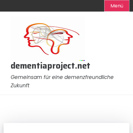
Menü
Zum
Inhalt
springen
dementiaproject.net
Gemeinsam für eine demenzfreundliche
Zukunft