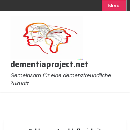
Menü
Zum
Inhalt
springen
dementiaproject.net
Gemeinsam für eine demenzfreundliche
Zukunft