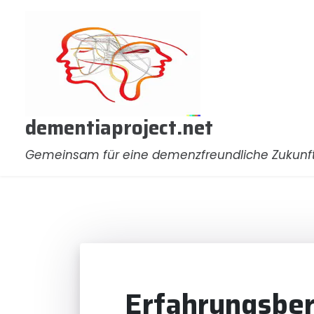
Zum
Inhalt
springen
dementiaproject.net
Gemeinsam für eine demenzfreundliche Zukunf
Erfahrungsber