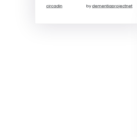
circadin
by
dementiaprojectnet