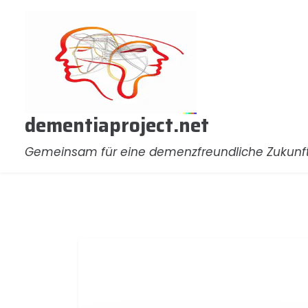
Zum
Inhalt
springen
dementiaproject.net
Gemeinsam für eine demenzfreundliche Zukunf