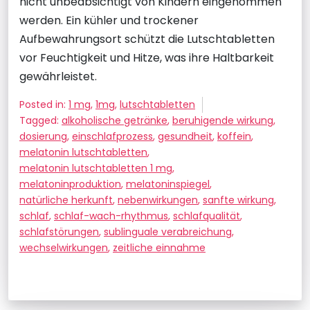
nicht unbeabsichtigt von Kindern eingenommen
werden. Ein kühler und trockener
Aufbewahrungsort schützt die Lutschtabletten
vor Feuchtigkeit und Hitze, was ihre Haltbarkeit
gewährleistet.
Posted in:
1 mg
,
1mg
,
lutschtabletten
Tagged:
alkoholische getränke
,
beruhigende wirkung
,
dosierung
,
einschlafprozess
,
gesundheit
,
koffein
,
melatonin lutschtabletten
,
melatonin lutschtabletten 1 mg
,
melatoninproduktion
,
melatoninspiegel
,
natürliche herkunft
,
nebenwirkungen
,
sanfte wirkung
,
schlaf
,
schlaf-wach-rhythmus
,
schlafqualität
,
schlafstörungen
,
sublinguale verabreichung
,
wechselwirkungen
,
zeitliche einnahme