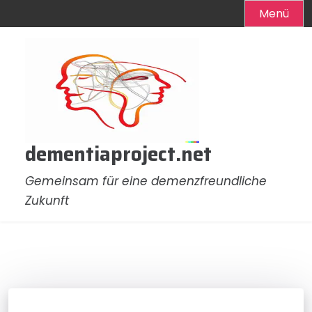
Menü
Zum
Inhalt
springen
dementiaproject.net
Gemeinsam für eine demenzfreundliche
Zukunft