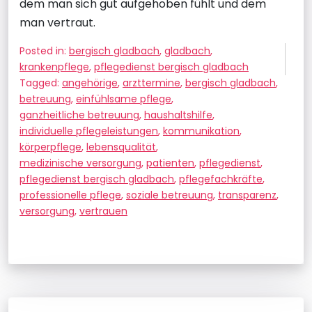
dem man sich gut aufgehoben fühlt und dem
man vertraut.
Posted in:
bergisch gladbach
,
gladbach
,
krankenpflege
,
pflegedienst bergisch gladbach
Tagged:
angehörige
,
arzttermine
,
bergisch gladbach
,
betreuung
,
einfühlsame pflege
,
ganzheitliche betreuung
,
haushaltshilfe
,
individuelle pflegeleistungen
,
kommunikation
,
körperpflege
,
lebensqualität
,
medizinische versorgung
,
patienten
,
pflegedienst
,
pflegedienst bergisch gladbach
,
pflegefachkräfte
,
professionelle pflege
,
soziale betreuung
,
transparenz
,
versorgung
,
vertrauen
Beitragsnavigation