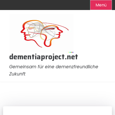
Menü
Zum
Inhalt
springen
dementiaproject.net
Gemeinsam für eine demenzfreundliche
Zukunft