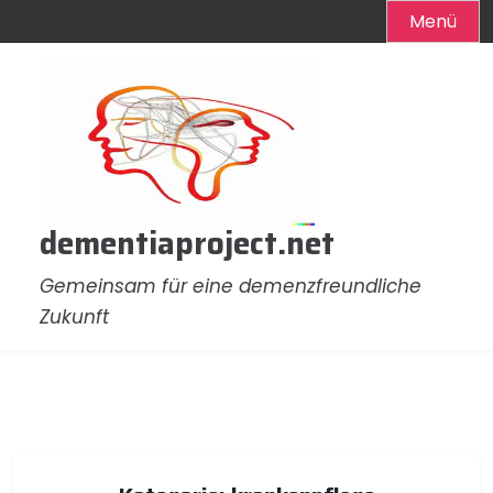
Menü
Zum
Inhalt
springen
dementiaproject.net
Gemeinsam für eine demenzfreundliche
Zukunft